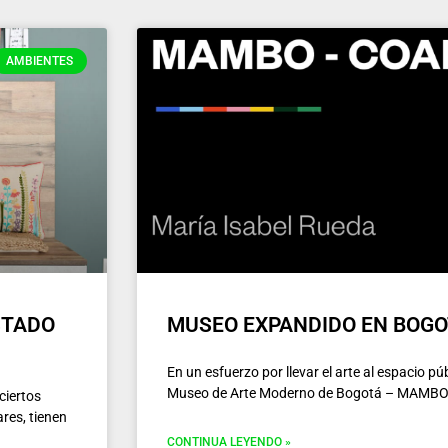
Página
Página
Página
Página
AMBIENTES
STADO
MUSEO EXPANDIDO EN BOG
En un esfuerzo por llevar el arte al espacio pú
Museo de Arte Moderno de Bogotá – MAMBO-,
ciertos
res, tienen
CONTINUA LEYENDO »