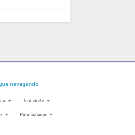
gue navegando
esa
Te divierte
r
Para conocer