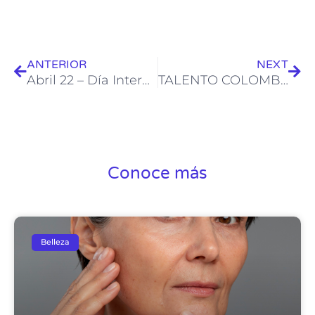
Ant
Sig
ANTERIOR
NEXT
Abril 22 – Día Internacional de la Tierra. Programación especial por SYFY
TALENTO COLOMBIANO EN EXPO DUBAI
Conoce más
Belleza