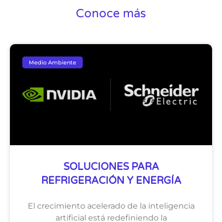
Conoce más
Medio Ambiente
SOLUCIONES PARA
REFRIGERACIÓN Y ENERGÍA
El crecimiento acelerado de la inteligencia
artificial está redefiniendo la