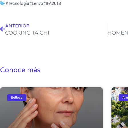
#Tecnología#Lenvo#IFA2018
Ant
ANTERIOR
COOKING TAICHI
Conoce más
Belleza
Arq