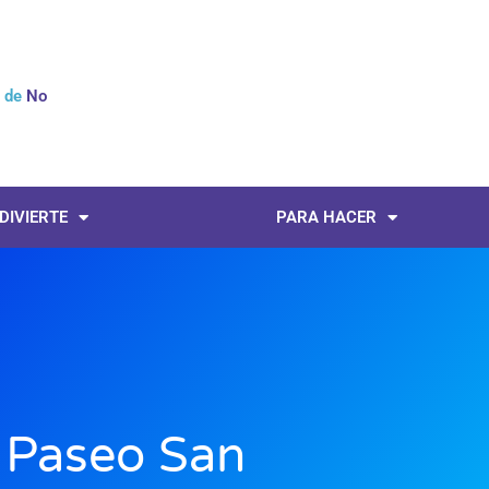
l de
Noticias
 DIVIERTE
PARA HACER
 Paseo San