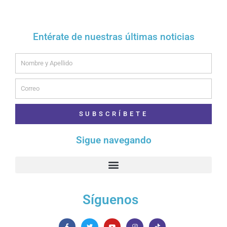
Entérate de nuestras últimas noticias
Name
Email
SUBSCRÍBETE
Sigue navegando
Síguenos
F
T
Y
I
T
a
w
o
n
i