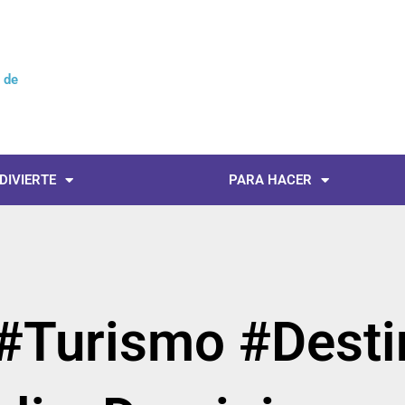
l de
Not
 DIVIERTE
PARA HACER
 #Turismo #Dest