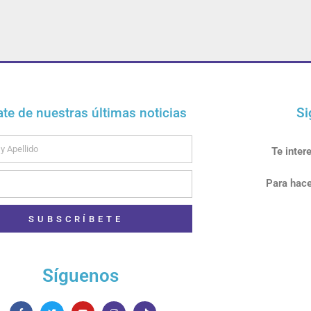
ate de nuestras últimas noticias
Si
Te inter
Para hace
SUBSCRÍBETE
Síguenos
F
T
Y
I
T