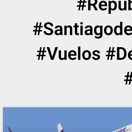
#Repúb
#Santiagode
#Vuelos #D