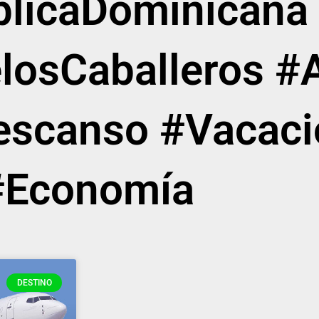
licaDominicana
losCaballeros #A
escanso #Vacaci
#Economía
DESTINO