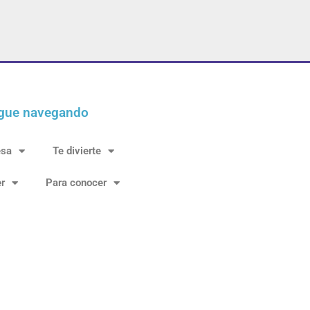
gue navegando
esa
Te divierte
r
Para conocer