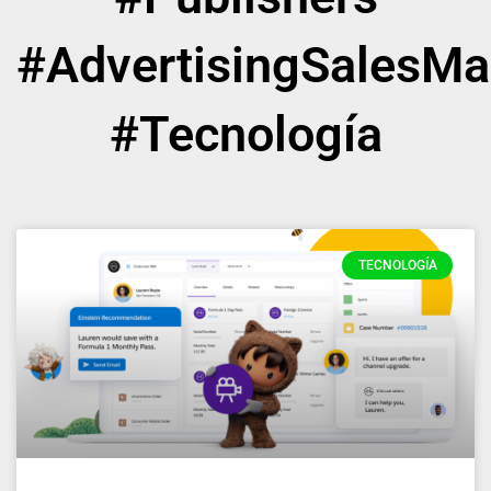
#AdvertisingSalesM
#Tecnología
TECNOLOGÍA