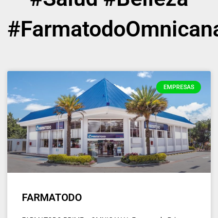
#FarmatodoOmnican
EMPRESAS
FARMATODO