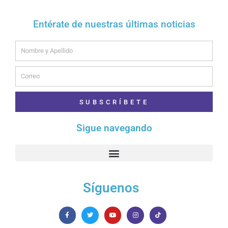
Entérate de nuestras últimas noticias
Name
Email
SUBSCRÍBETE
Sigue navegando
Síguenos
F
T
Y
I
T
a
w
o
n
i
c
i
u
s
k
e
t
t
t
t