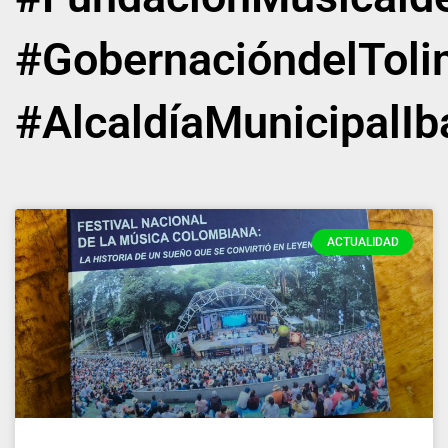
#GobernacióndelTol
#AlcaldíaMunicipalI
ACTUALIDAD