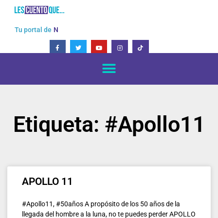
Ir
al
contenido
Tu portal de
N
F
T
Y
I
T
a
w
o
n
i
c
i
u
s
k
e
t
t
t
t
b
t
u
a
o
o
e
b
g
k
o
r
e
r
k
a
-
m
f
Etiqueta: #Apollo11
APOLLO 11
#Apollo11, #50años A propósito de los 50 años de la
llegada del hombre a la luna, no te puedes perder APOLLO