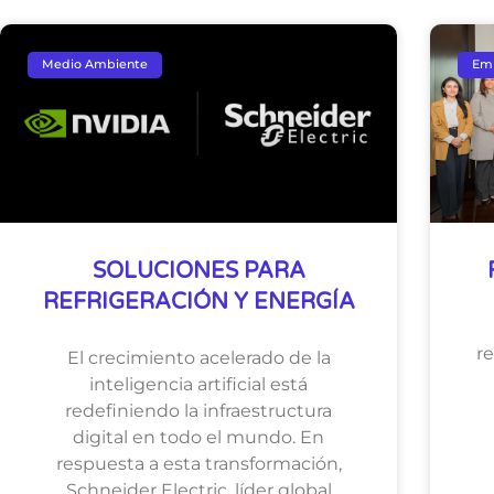
Medio Ambiente
Em
SOLUCIONES PARA
REFRIGERACIÓN Y ENERGÍA
r
El crecimiento acelerado de la
inteligencia artificial está
redefiniendo la infraestructura
digital en todo el mundo. En
respuesta a esta transformación,
Schneider Electric, líder global