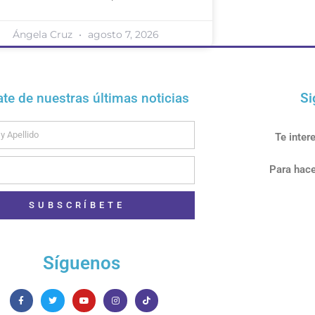
Ángela Cruz
agosto 7, 2026
ate de nuestras últimas noticias
Si
Te inter
Para hace
SUBSCRÍBETE
Síguenos
F
T
Y
I
T
a
w
o
n
i
c
i
u
s
k