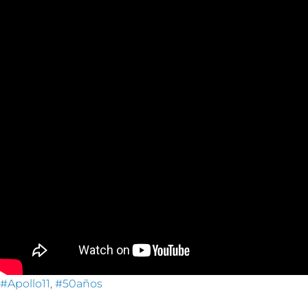
#
Apollo11
,
#
50años