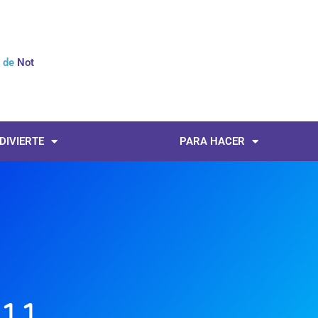
l de
Noticia
 DIVIERTE
PARA HACER
11