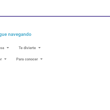
gue navegando
esa
Te divierte
r
Para conocer