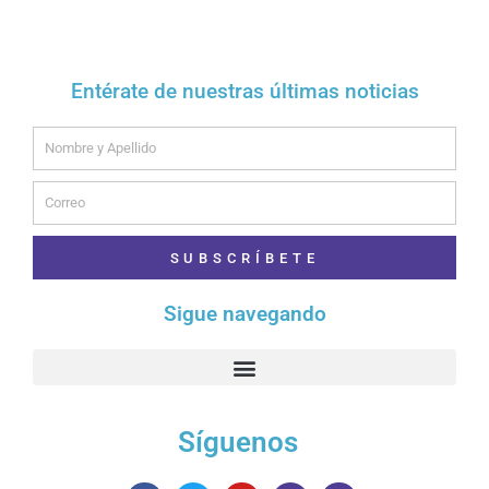
Entérate de nuestras últimas noticias
Name
Email
SUBSCRÍBETE
Sigue navegando
Síguenos
F
T
Y
I
T