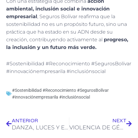
Con una estrategia que combina
acción
ambiental, inclusión social e innovación
empresarial
, Seguros Bolívar reafirma que la
sostenibilidad no es un propósito futuro, sino una
práctica que ha estado en su ADN desde su
creación, contribuyendo activamente al
progreso,
la inclusión y un futuro más verde.
#Sostenibilidad #Reconocimiento #SegurosBolívar
#innovaciónempresarila #inclusiónsocial
#Sostenibilidad #Reconocimiento #SegurosBolívar
#innovaciónempresarila #inclusiónsocial
Ant
Sig
ANTERIOR
NEXT
DANZA, LUCES Y ESTILO
VIOLENCIA DE GÉNERO