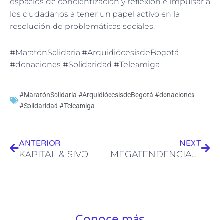
espacios de concientización y reflexión e impulsar a
los ciudadanos a tener un papel activo en la
resolución de problemáticas sociales.
#MaratónSolidaria #ArquidiócesisdeBogotá
#donaciones #Solidaridad #Teleamiga
#MaratónSolidaria #ArquidiócesisdeBogotá #donaciones
#Solidaridad #Teleamiga
Ant
Sig
ANTERIOR
NEXT
KAPITAL & SIVO
MEGATENDENCIAS EN SOSTENIBILIDAD
Conoce más