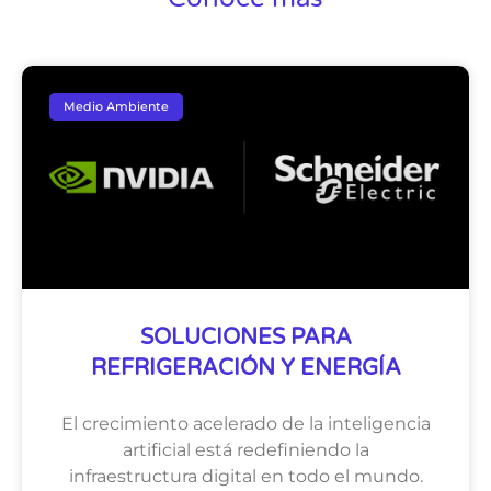
Medio Ambiente
SOLUCIONES PARA
REFRIGERACIÓN Y ENERGÍA
El crecimiento acelerado de la inteligencia
artificial está redefiniendo la
infraestructura digital en todo el mundo.