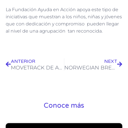
La Fundación Ayuda en Acción apoya este tipo de
iniciativas que muestran a los niños, niñas y jóvenes
que con dedicación y compromiso pueden llegar
al nivel de una agrupación tan reconocida.
Ant
Sig
ANTERIOR
NEXT
MOVETRACK DE ALCATEL
NORWEGIAN BREAKAWAY, SUN Y STAR, COMPLETAMENTE RENOVADOS
Conoce más