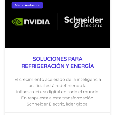
Medio Ambiente
SOLUCIONES PARA
REFRIGERACIÓN Y ENERGÍA
El crecimiento acelerado de la inteligencia
artificial está redefiniendo la
infraestructura digital en todo el mundo.
En respuesta a esta transformación,
Schneider Electric, líder global