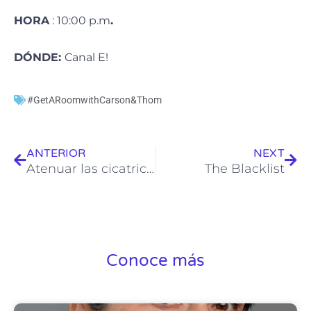
HORA
: 10:00 p.m
.
DÓNDE:
Canal E!
#GetARoomwithCarson&Thom
Ant
Sig
ANTERIOR
NEXT
Atenuar las cicatrices
The Blacklist
Conoce más