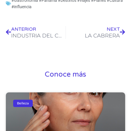
#Gastronomía #Panamá #Destinos #viajes #Planes #Cultura
#influencia
Ant
Sig
ANTERIOR
NEXT
INDUSTRIA DEL CALZADO
LA CABRERA
Conoce más
Belleza