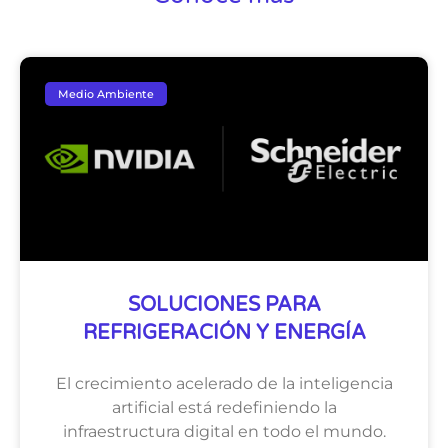
Medio Ambiente
SOLUCIONES PARA
REFRIGERACIÓN Y ENERGÍA
El crecimiento acelerado de la inteligencia
artificial está redefiniendo la
infraestructura digital en todo el mundo.