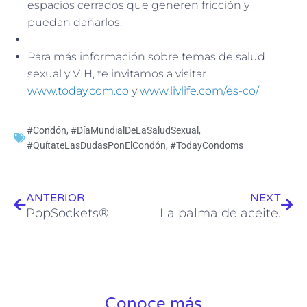
espacios cerrados que generen fricción y
puedan dañarlos.
Para más información sobre temas de salud
sexual y VIH, te invitamos a visitar
www.today.com.co
y
www.livlife.com/es-co/
#Condón
,
#DíaMundialDeLaSaludSexual
,
#QuítateLasDudasPonElCondón
,
#TodayCondoms
Ant
Sig
ANTERIOR
NEXT
PopSockets®
La palma de aceite.
Conoce más