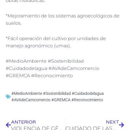
obras hidráulicas.
*Mejoramiento de los sistemas agroecológicos de
suelos.
*Fácil operación del cultivo por unidades de
manejo agronómico (umas).
#MedioAmbiente #Sostenibilidad
#Cuidadodelagua #AVAdeCamcomercio
#GREMCA #Reconocimiento
#MedioAmbiente #Sostenibilidad #Cuidadodelagua
#AVAdeCamcomercio #GREMCA #Reconocimiento
Ant
Sig
ANTERIOR
NEXT
VIOLENCIA DE GÉNERO
CUIDADO DE LAS MASCOTAS