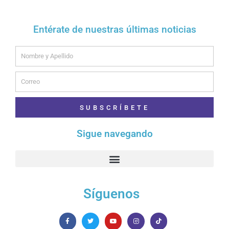
Entérate de nuestras últimas noticias
Name
Email
SUBSCRÍBETE
Sigue navegando
Síguenos
F
T
Y
I
T
a
w
o
n
i
c
i
u
s
k