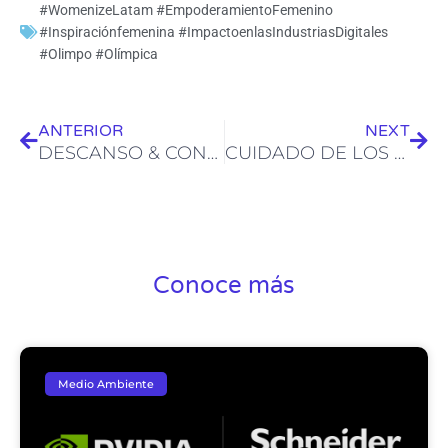
#WomenizeLatam #EmpoderamientoFemenino
#Inspiraciónfemenina #ImpactoenlasIndustriasDigitales
#Olimpo #Olímpica
Ant
Sig
ANTERIOR
NEXT
DESCANSO & CONFORT
CUIDADO DE LOS SENOS Y LA VAGINA
Conoce más
Medio Ambiente