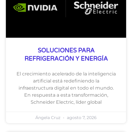
SOLUCIONES PARA
REFRIGERACIÓN Y ENERGÍA
El crecimiento acelerado de la inteligencia
artificial está redefiniendo la
infraestructura digital en todo el mundo.
En respuesta a esta transformación,
Schneider Electric, líder global
Ángela Cruz
agosto 7, 2026