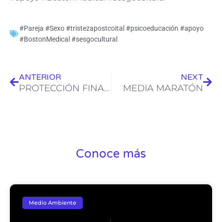
#Pareja #Sexo #tristezapostcoital #psicoeducación #apoyo
#BostonMedical #sesgocultural
Ant
Sig
ANTERIOR
NEXT
PROTECCIÓN FINANCIERA
MEDIA MARATÓN
Conoce más
Medio Ambiente