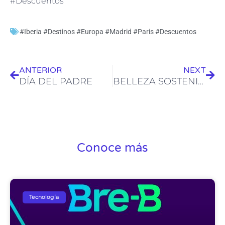
#Descuentos
#Iberia #Destinos #Europa #Madrid #Paris #Descuentos
Ant
Sig
ANTERIOR
NEXT
DÍA DEL PADRE
BELLEZA SOSTENIBLE
Conoce más
Tecnología