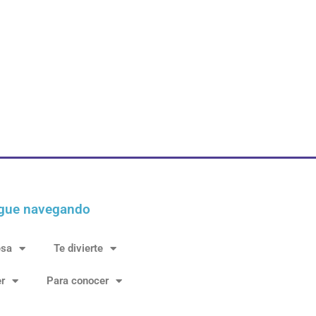
gue navegando
esa
Te divierte
r
Para conocer