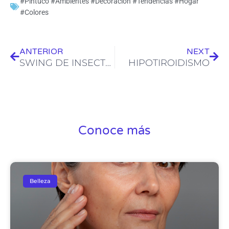
#Pintuco #Ambientes #Decoración #Tendencias #Hogar
#Colores
Ant
Sig
ANTERIOR
NEXT
SWING DE INSECTOS
HIPOTIROIDISMO
Conoce más
Belleza