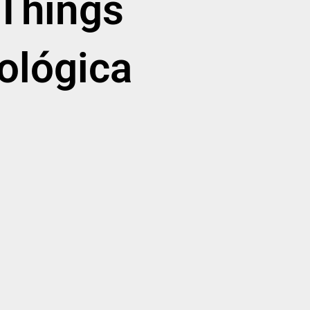
Things
ológica