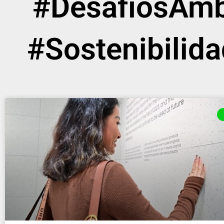
#DesafíosAmb
#Sostenibilid