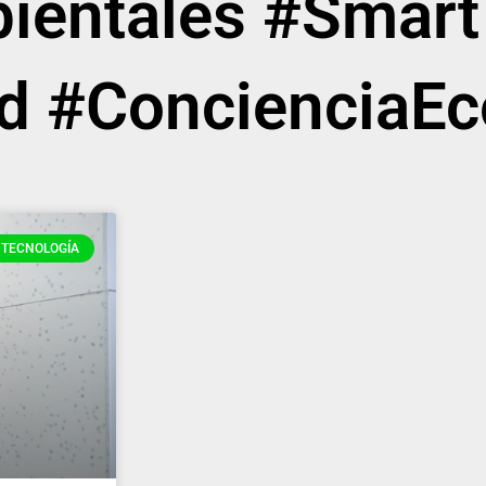
ientales #Smart
ad #ConcienciaEc
TECNOLOGÍA