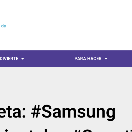
l de
No
 DIVIERTE
PARA HACER
ueta: #Samsung