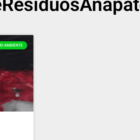
ResiduosAnapat
IO AMBIENTE