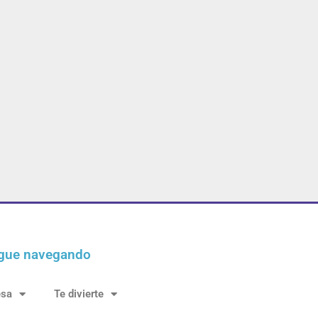
gue navegando
esa
Te divierte