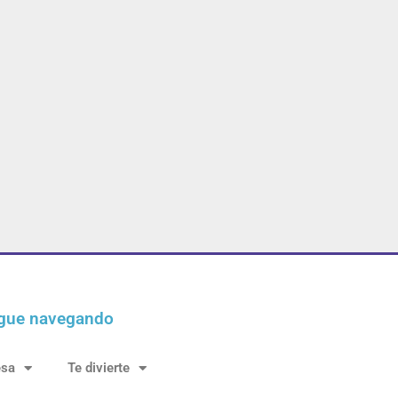
gue navegando
esa
Te divierte