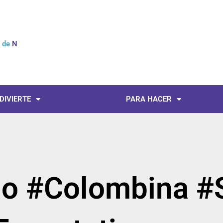
l de
Noti
 DIVIERTE
PARA HACER
mo #Colombina #