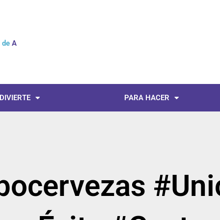
l de
No
 DIVIERTE
PARA HACER
xpocervezas #Uni