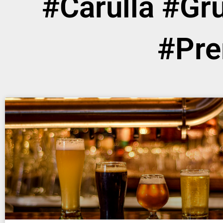
#Carulla #Gr
#Pre