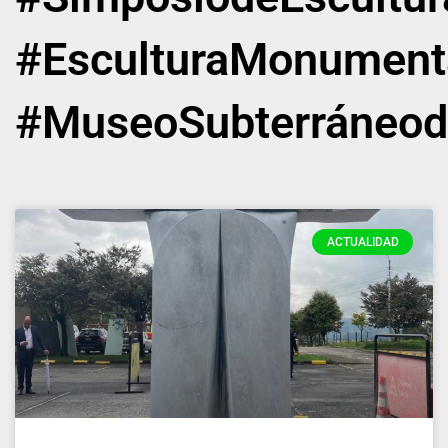
#EsculturaMonument
#MuseoSubterráneod
ACTUALIDAD