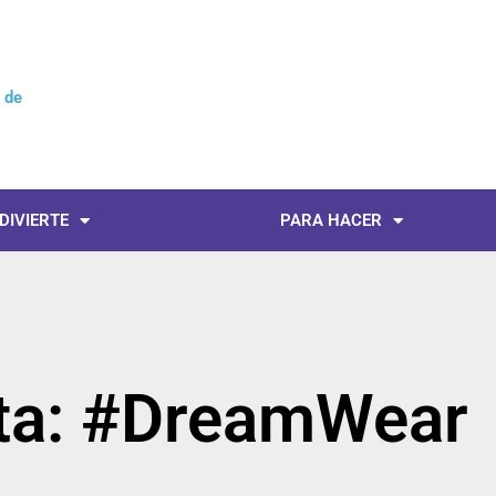
l de
No
 DIVIERTE
PARA HACER
eta: #DreamWear