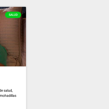
SALUD
de salud,
lmohadillas