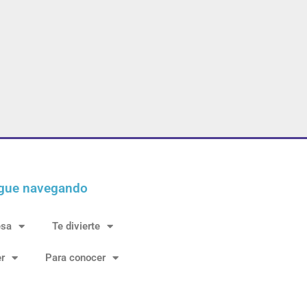
gue navegando
esa
Te divierte
r
Para conocer