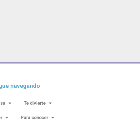
gue navegando
esa
Te divierte
r
Para conocer