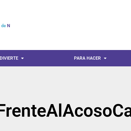
l de
Not
 DIVIERTE
PARA HACER
FrenteAlAcosoCa