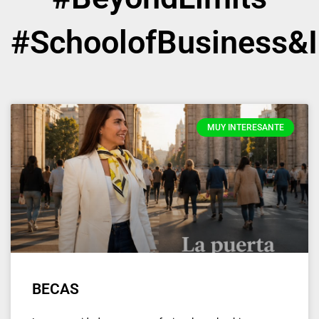
#SchoolofBusiness&I
MUY INTERESANTE
BECAS