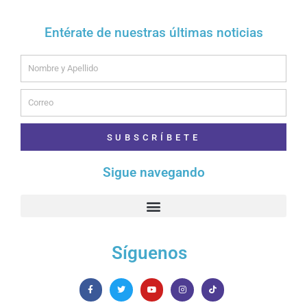
Entérate de nuestras últimas noticias
Name
Email
SUBSCRÍBETE
Sigue navegando
Síguenos
F
T
Y
I
T
a
w
o
n
i
c
i
u
s
k
e
t
t
t
t