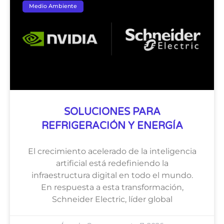
Medio Ambiente
SOLUCIONES PARA
REFRIGERACIÓN Y ENERGÍA
El crecimiento acelerado de la inteligencia
artificial está redefiniendo la
infraestructura digital en todo el mundo.
En respuesta a esta transformación,
Schneider Electric, líder global