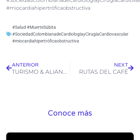
#SociedadColombianadeCardiologíayCirugíaCardiovas
#miocardiahipertróficaobstructiva
#Salud #MuerteSúbita
#SociedadColombianadeCardiologíayCirugíaCardiovascular
#miocardiahipertróficaobstructiva
Ant
Sig
ANTERIOR
NEXT
TURISMO & ALIANZAS
RUTAS DEL CAFÉ
Conoce más