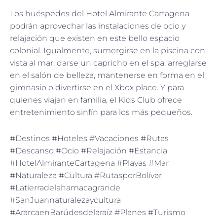
Los huéspedes del Hotel Almirante Cartagena
podrán aprovechar las instalaciones de ocio y
relajación que existen en este bello espacio
colonial. Igualmente, sumergirse en la piscina con
vista al mar, darse un capricho en el spa, arreglarse
en el salón de belleza, mantenerse en forma en el
gimnasio o divertirse en el Xbox place. Y para
quienes viajan en familia, el Kids Club ofrece
entretenimiento sinfín para los más pequeños.
#Destinos #Hoteles #Vacaciones #Rutas
#Descanso #Ocio #Relajación #Estancia
#HotelAlmiranteCartagena #Playas #Mar
#Naturaleza #Cultura #RutasporBolívar
#Latierradelahamacagrande
#SanJuannaturalezaycultura
#ArarcaenBarúdesdelaraíz #Planes #Turismo