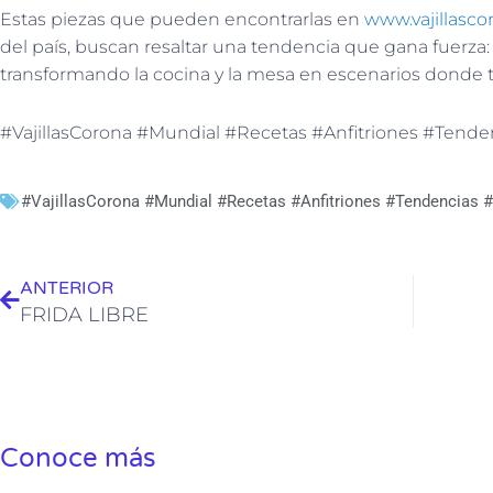
Estas piezas que pueden encontrarlas en
www.vajillasc
del país, buscan resaltar una tendencia que gana fuerza: 
transformando la cocina y la mesa en escenarios donde
#VajillasCorona #Mundial #Recetas #Anfitriones #Tende
#VajillasCorona #Mundial #Recetas #Anfitriones #Tendencias #
Ant
ANTERIOR
FRIDA LIBRE
Conoce más