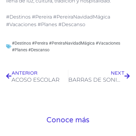
llena de luz, cultura, tradición y hospitalidad.
#Destinos #Pereira #PereiraNavidadMágica
#Vacaciones #Planes #Descanso
#Destinos #Pereira #PereiraNavidadMágica #Vacaciones
#Planes #Descanso
Ant
Sig
ANTERIOR
NEXT
ACOSO ESCOLAR
BARRAS DE SONIDO
Conoce más