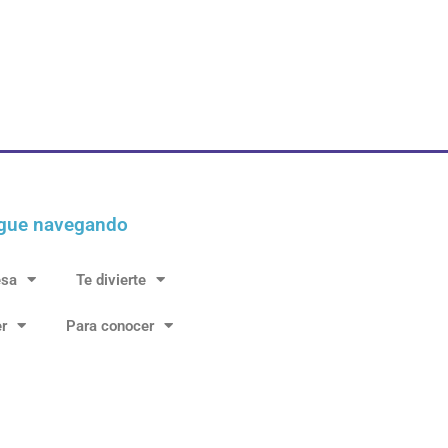
gue navegando
esa
Te divierte
r
Para conocer