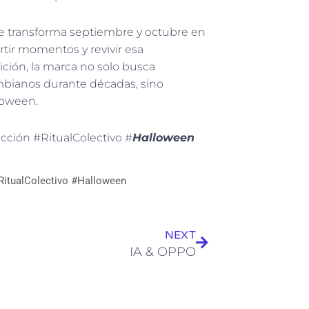
e transforma septiembre y octubre en
rtir momentos y revivir esa
ición, la marca no solo busca
mbianos durante décadas, sino
loween.
ción #RitualColectivo #
Halloween
RitualColectivo #Halloween
Siguiente
NEXT
IA & OPPO