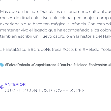
Más que un helado, Drácula es un fenómeno cultural qu
meses de ritual colectivo: coleccionar personajes, compa
experiencia que hace tan mágica la infancia. Con esta ed
mantener vivo el legado que ha acompañado a los colo
también escribir un nuevo capítulo en la historia del Hal
#PaletaDrácula #GrupoNutresa #Octubre #Helado #colec
#PaletaDrácula #GrupoNutresa #Octubre #Helado #colección #
Ant
ANTERIOR
CUMPLIR CON LOS PROVEEDORES