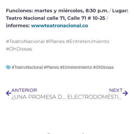
Funciones: martes y miércoles, 8:30 p.m.
/
Lugar:
Teatro Nacional calle 71, Calle 71 # 10-25
/
informes:
wwwteatronacional.co
#TeatroNacional #Planes #Entretenimiento
#OhDiosas
#TeatroNacional #Planes #Entretenimiento #OhDiosas
Ant
Sig
ANTERIOR
NEXT
¿UNA PROMESA DE AMOR EN LA ACTUALIDAD?
ELECTRODOMÉSTICOS 2026