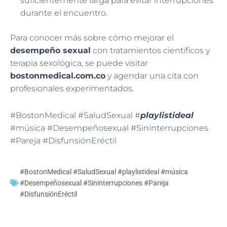
suficientemente larga para evitar interrupciones
durante el encuentro.
Para conocer más sobre cómo mejorar el
desempeño sexual
con tratamientos científicos y
terapia sexológica, se puede visitar
bostonmedical.com.co
y agendar una cita con
profesionales experimentados.
#BostonMedical #SaludSexual #
playlistideal
#música #Desempeñosexual #Sininterrupciones
#Pareja #DisfunsiónEréctil
#BostonMedical #SaludSexual #playlistideal #música
#Desempeñosexual #Sininterrupciones #Pareja
#DisfunsiónEréctil
Ant
Sig