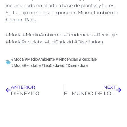
incursionado en el arte a base de plantas y flores.
Su trabajo no solo se expone en Miami, también lo
hace en París.
#Moda #MedioAmbiente #Tendencias #Reciclaje
#ModaReciclabe #LiciCadavid #Diseñadora
#Moda #MedioAmbiente #Tendencias #Reciclaje
#ModaReciclabe #LiciCadavid #Diseñadora
Ant
Sig
ANTERIOR
NEXT
DISNEY100
EL MUNDO DE LOS QUESOS