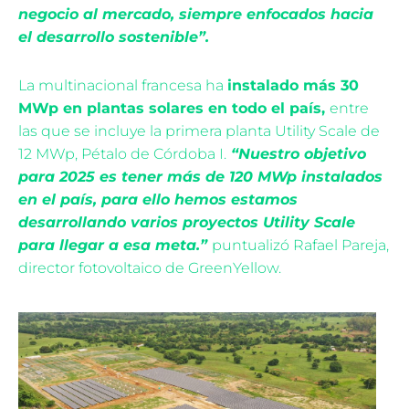
negocio al mercado, siempre enfocados hacia
el desarrollo sostenible”.
La multinacional francesa ha
instalado más 30
MWp en plantas solares en todo el país,
entre
las que se incluye la primera planta Utility Scale de
12 MWp, Pétalo de Córdoba I.
“Nuestro objetivo
para 2025 es tener más de 120 MWp instalados
en el país, para ello hemos estamos
desarrollando varios proyectos Utility Scale
para llegar a esa meta.”
puntualizó Rafael Pareja,
director fotovoltaico de GreenYellow.