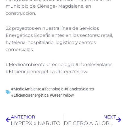
municipio de Ciénaga- Magdalena, en
construcción.
22 proyectos en nuestra línea de Servicios
Energéticos Ecoeficientes en los sectores: retail,
hotelería, hospitalario, logístico y centros
comerciales.
#MedioAmbiente #Tecnología #PanelesSolares
#Eficienciaenergética #GreenYellow
#MedioAmbiente #Tecnología #PanelesSolares
#Eficienciaenergética #GreenYellow
Ant
Sig
ANTERIOR
NEXT
HYPERX x NARUTO
DE CERO A GLOBAL