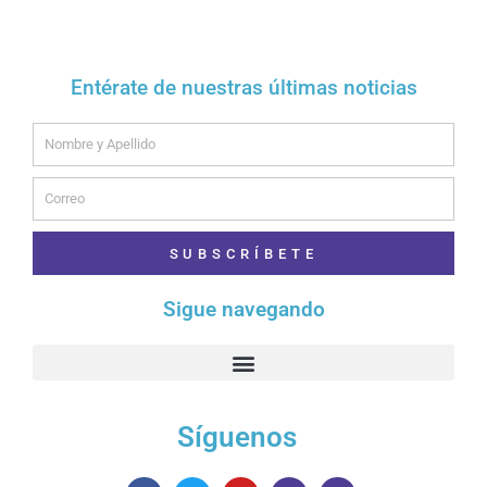
Entérate de nuestras últimas noticias
Name
Email
SUBSCRÍBETE
Sigue navegando
Síguenos
F
T
Y
I
T