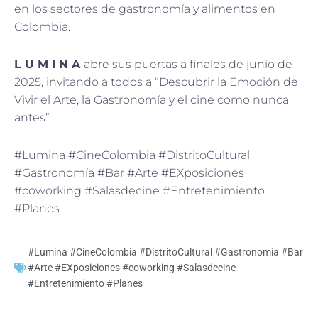
en los sectores de gastronomía y alimentos en
Colombia.
L U M I N A
abre sus puertas a finales de junio de
2025, invitando a todos a “Descubrir la Emoción de
Vivir el Arte, la Gastronomía y el cine como nunca
antes”
#Lumina #CineColombia #DistritoCultural
#Gastronomía #Bar #Arte #EXposiciones
#coworking #Salasdecine #Entretenimiento
#Planes
#Lumina #CineColombia #DistritoCultural #Gastronomía #Bar
#Arte #EXposiciones #coworking #Salasdecine
#Entretenimiento #Planes
Ant
Sig