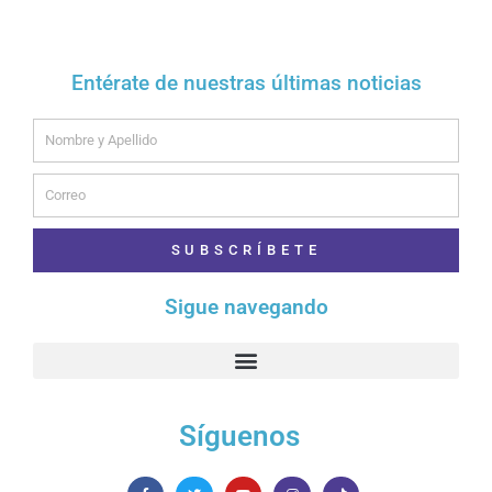
Entérate de nuestras últimas noticias
Name
Email
SUBSCRÍBETE
Sigue navegando
Síguenos
F
T
Y
I
T