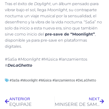
Tras el éxito de
Daylight
, un álbum pensado para
vibrar bajo el sol, llega
Moonlight
, su contraparte
nocturna: un viaje musical por la sensualidad, el
desenfreno y la vibra de la vida nocturna. “SaSa” no
solo da inicio a esta nueva era, sino que también
sirve como inicio del
pre-save de “Moonlight”
,
disponible ya para pre-save en plataformas
digitales.
#SaSa #
Moonlight
#Música #lanzamientos
#
DeLaGhetto
#SaSa #Moonlight #Música #lanzamientos #DeLaGhetto
Ant
Sig
ANTERIOR
NEXT
EQUIPAJE
MINISERIE DE SAMSUNG