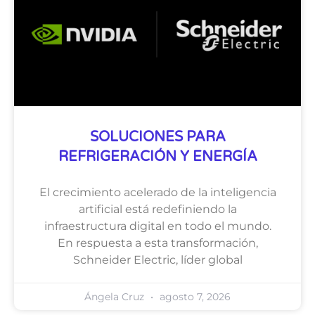
SOLUCIONES PARA
REFRIGERACIÓN Y ENERGÍA
El crecimiento acelerado de la inteligencia
artificial está redefiniendo la
infraestructura digital en todo el mundo.
En respuesta a esta transformación,
Schneider Electric, líder global
Ángela Cruz
agosto 7, 2026