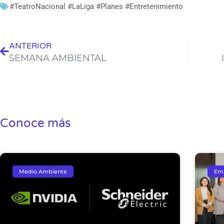
#TeatroNacional #LaLiga #Planes #Entretenimiento
Ant
ANTERIOR
SEMANA AMBIENTAL
Conoce más
Medio Ambiente
Em