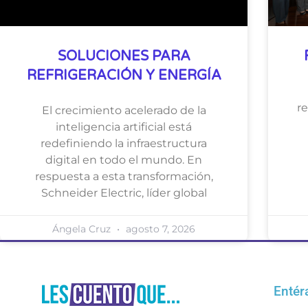
SOLUCIONES PARA
REFRIGERACIÓN Y ENERGÍA
r
El crecimiento acelerado de la
inteligencia artificial está
redefiniendo la infraestructura
digital en todo el mundo. En
respuesta a esta transformación,
Schneider Electric, líder global
Ángela Cruz
agosto 7, 2026
Entér