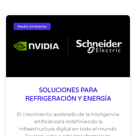
Medio Ambiente
SOLUCIONES PARA
REFRIGERACIÓN Y ENERGÍA
El crecimiento acelerado de la inteligencia
artificial está redefiniendo la
infraestructura digital en todo el mundo.