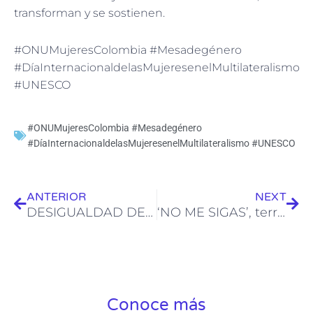
transforman y se sostienen.
#ONUMujeresColombia #Mesadegénero
#DíaInternacionaldelasMujeresenelMultilateralismo
#UNESCO
#ONUMujeresColombia #Mesadegénero
#DíaInternacionaldelasMujeresenelMultilateralismo #UNESCO
Ant
Sig
ANTERIOR
NEXT
DESIGUALDAD DE GÉNERO
‘NO ME SIGAS’, terror digital que llega a Colombia
Conoce más