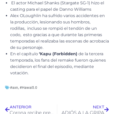
El actor Michael Shanks (Stargate SG-1) hizo el
casting para el papel de Danno Williams
Alex OLoughlin ha sufrido varios accidentes en
la producción, lesionando sus hombros,
rodillas, incluso se rompió el tendón de un
codo, esto gracias a que durante las primeras
temporadas el realizaba las escenas de acrobacia
de su personaje.
En el capítulo
‘Kapu (Forbidden)
de la tercera
temporada, los fans del remake fueron quienes
decidieron el final del episodio, mediante
votación.
#axn
,
#Hawai5.0
Ant
Sig
ANTERIOR
NEXT
Corona recibe premio internacional de diseño en Estados Unidos
ADIÓS A LA GRIPA