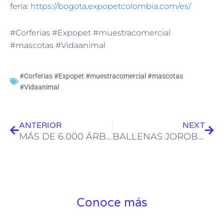
feria:
https://bogota.expopetcolombia.com/es/
#Corferias #Expopet #muestracomercial
#mascotas #Vidaanimal
#Corferias #Expopet #muestracomercial #mascotas
#Vidaanimal
Ant
Sig
ANTERIOR
NEXT
MÁS DE 6.000 ÁRBOLES SEMBRADOS
BALLENAS JOROBADAS
Conoce más