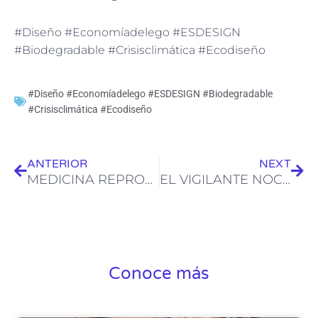
#Diseño #Economíadelego #ESDESIGN
#Biodegradable #Crisisclimática #Ecodiseño
#Diseño #Economíadelego #ESDESIGN #Biodegradable
#Crisisclimática #Ecodiseño
Ant
Sig
ANTERIOR
NEXT
MEDICINA REPRODUCTIVA
EL VIGILANTE NOCTURNO
Conoce más